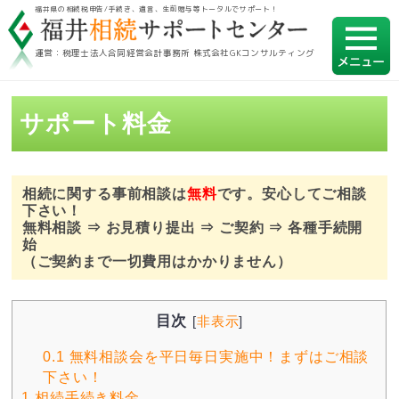
福井県の相続税申告/手続き、遺言、生前贈与等トータルでサポート！
運営：税理士法人合同経営会計事務所 株式会社GKコンサルティング
サポート料金
相続に関する事前相談は
無料
です。安心してご相談
下さい！
無料相談 ⇒ お見積り提出 ⇒ ご契約 ⇒ 各種手続開
始
（ご契約まで一切費用はかかりません）
目次
[
非表示
]
0.1
無料相談会を平日毎日実施中！まずはご相談
下さい！
1
相続手続き料金